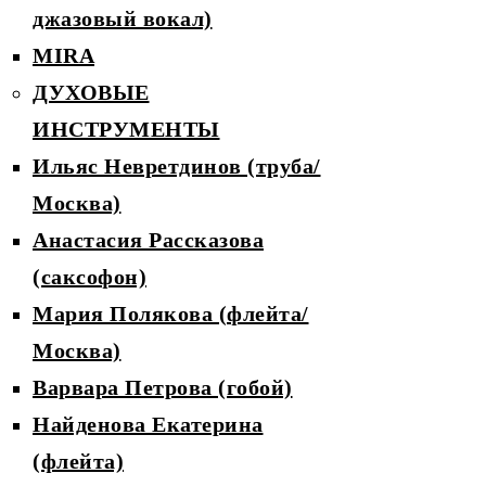
джазовый вокал)
MIRA
ДУХОВЫЕ
ИНСТРУМЕНТЫ
Ильяс Невретдинов (труба/
Москва)
Анастасия Рассказова
(саксофон)
Мария Полякова (флейта/
Москва)
Варвара Петрова (гобой)
Найденова Екатерина
(флейта)