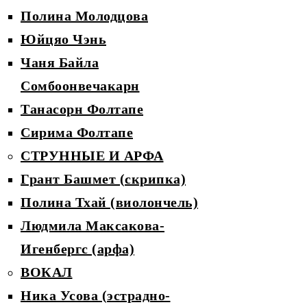
Полина Молодцова
Юйцяо Чэнь
Чаня Байла
Сомбоонвечакарн
Танасорн Фолтапе
Сирима Фолтапе
СТРУННЫЕ И АРФА
Грант Башмет (скрипка)
Полина Тхай (виолончель)
Людмила Максакова-
Игенбергс (арфа)
ВОКАЛ
Ника Усова (эстрадно-