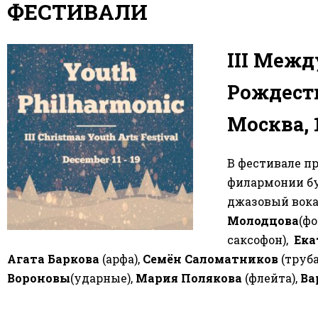
ФЕСТИВАЛИ
III Меж
Рождеств
Москва, 1
В фестивале п
филармонии б
джазовый вока
Молодцова
(ф
саксофон),
Ека
Агата Баркова
(арфа),
Семён Саломатников
(труба
Вороновы
(ударные),
Мария Полякова
(флейта),
Ва