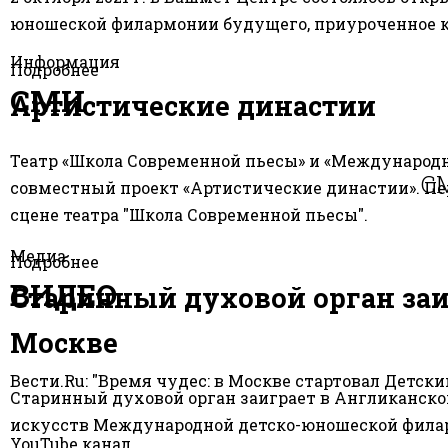
юношеской филармонии будущего, приуроченное 
Информация
Подробнее
СМИ
Артистические династии
Театр «Школа Современной пьесы» и «Международн
СМ
совместный проект «Артистические династии». Перв
сцене театра "Школа Современной пьесы".
Медиа
Подробнее
ВИДЕО
Старинный духовой орган заи
Москве
Вести.Ru: "Время чудес: в Москве стартовал Детс
Старинный духовой орган заиграет в Англиканско
искусств Международной детско-юношеской фил
YouTube канал