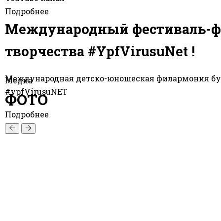
Подробнее
Международный фестиваль-ф
творчества #YpfVirusuNet !
Международная детско-юношеская филармония бу
Медиа
#ypfVirusuNET
ФОТО
Подробнее