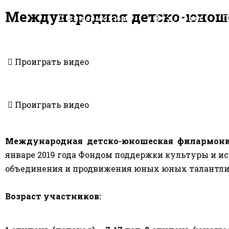
Международная детско-юнош
О филармонии
Худ. совет
П
Yp
Проиграть видео
Проиграть видео
Международная детско-юношеская филармони
январе 2019 года Фондом поддержки культуры и и
объединения и продвижения юных юных талантли
Возраст участников: