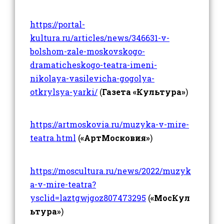
https://portal-
kultura.ru/articles/news/346631-v-
bolshom-zale-moskovskogo-
dramaticheskogo-teatra-imeni-
nikolaya-vasilevicha-gogolya-
otkrylsya-yarki/
(
Газета «Культура»
)
https://artmoskovia.ru/muzyka-v-mire-
teatra.html
(
«АртМосковия»
)
https://moscultura.ru/news/2022/muzyk
a-v-mire-teatra?
ysclid=laztgwjgoz807473295
(
«МосКул
ьтура»
)