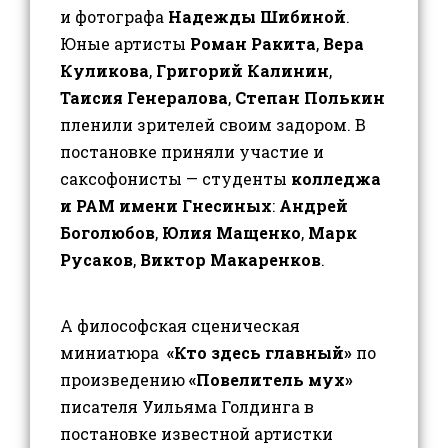
и фотографа
Надежды Шибиной
.
Юные артисты
Роман Ракита
,
Вера
Куликова
,
Григорий Калинин
,
Таисия Генералова
,
Степан Полькин
пленили зрителей своим задором. В
постановке приняли участие и
саксофонисты — студенты
колледжа
и РАМ имени Гнесиных
:
Андрей
Боголюбов
,
Юлия Мащенко
,
Марк
Русаков
,
Виктор Макаренков
.
А философская сценическая
миниатюра
«Кто здесь главный»
по
произведению
«Повелитель мух»
писателя Уильяма Голдинга в
постановке известной артистки