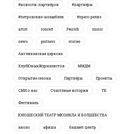
#новости-партнёров
#партнёры
#петровские-ассамблеи
#пресс-релиз
artist
concert
Feurich
music
news
partners
stories
Англиканская церковь
КлубЮныхЖурналистов
ММДМ
Открытие сезона
Партнёры
Проекты
СМИ о нас
Счастлвые истории
ТВ
Фестиваль
ЮНОШЕСКИЙ ТЕАТР МЮЗИКЛА И ВОЛШЕБСТВА
анонс
афиша
башмет центр