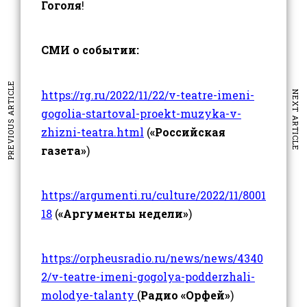
Гоголя
!
СМИ о событии:
PREVIOUS ARTICLE
https://rg.ru/2022/11/22/v-teatre-imeni-
NEXT ARTICLE
gogolia-startoval-proekt-muzyka-v-
zhizni-teatra.html
(
«Российская
газета»
)
https://argumenti.ru/culture/2022/11/8001
18
(
«Аргументы недели»
)
https://orpheusradio.ru/news/news/4340
2/v-teatre-imeni-gogolya-podderzhali-
molodye-talanty
(
Радио «Орфей»
)