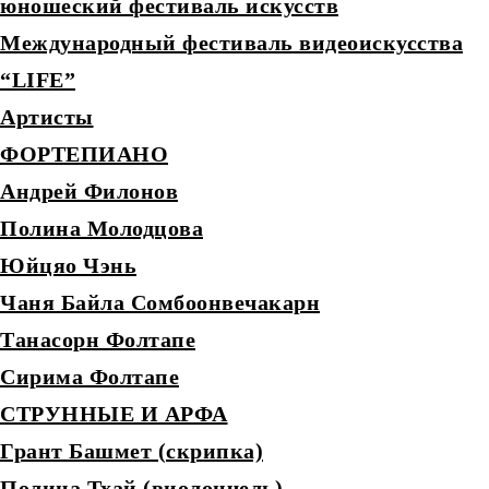
юношеский фестиваль искусств
Международный фестиваль видеоискусства
“LIFE”
Артисты
ФОРТЕПИАНО
Андрей Филонов
Полина Молодцова
Юйцяо Чэнь
Чаня Байла Сомбоонвечакарн
Танасорн Фолтапе
Сирима Фолтапе
СТРУННЫЕ И АРФА
Грант Башмет (скрипка)
Полина Тхай (виолончель)