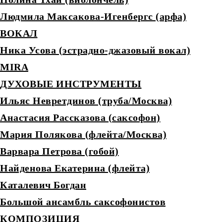
Людмила Максакова-Игенбергс (арфа)
ВОКАЛ
Ника Усова (эстрадно-джазовый вокал)
MIRA
ДУХОВЫЕ ИНСТРУМЕНТЫ
Ильяс Невретдинов (труба/Москва)
Анастасия Рассказова (саксофон)
Мария Полякова (флейта/Москва)
Варвара Петрова (гобой)
Найденова Екатерина (флейта)
Каталевич Богдан
Большой ансамбль саксофонистов
КОМПОЗИЦИЯ