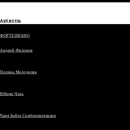
Артисты
ФОРТЕПИАНО
Андрей Филонов
Полина Молодцова
Юйцяо Чэнь
Чаня Байла Сомбоонвечакарн