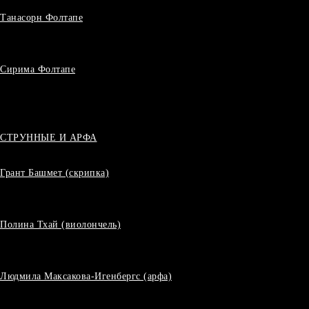
Танасорн Фолтапе
Сирима Фолтапе
СТРУННЫЕ И АРФА
Грант Башмет (скрипка)
Полина Тхай (виолончель)
Людмила Максакова-Игенбергс (арфа)