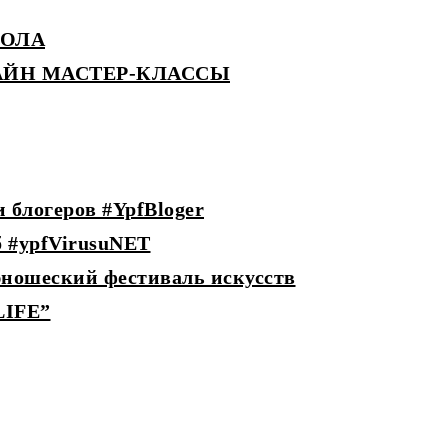
КОЛА
АЙН МАСТЕР-КЛАССЫ
блогеров #YpfBloger
 #ypfVirusuNET
ношеский фестиваль искусств
LIFE”