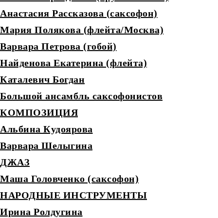
Анастасия Рассказова (саксофон)
Мария Полякова (флейта/Москва)
Варвара Петрова (гобой)
Найденова Екатерина (флейта)
Каталевич Богдан
Большой ансамбль саксофонистов
КОМПОЗИЦИЯ
Альбина Кудоярова
Варвара Шелыгина
ДЖАЗ
Маша Головченко (саксофон)
НАРОДНЫЕ ИНСТРУМЕНТЫ
Ирина Ролдугина