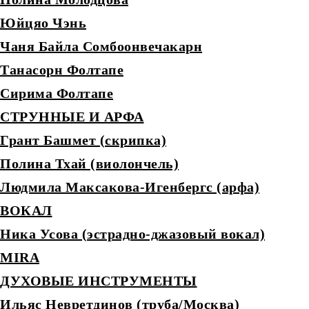
Юйцяо Чэнь
Чаня Байла Сомбоонвечакарн
Танасорн Фолтапе
Сирима Фолтапе
СТРУННЫЕ И АРФА
Грант Башмет (скрипка)
Полина Тхай (виолончель)
Людмила Максакова-Игенбергс (арфа)
ВОКАЛ
Ника Усова (эстрадно-джазовый вокал)
MIRA
ДУХОВЫЕ ИНСТРУМЕНТЫ
Ильяс Невретдинов (труба/Москва)