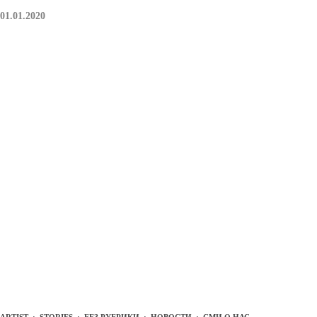
01.01.2020
ARTIST
·
STORIES
·
БЕЗ РУБРИКИ
·
НОВОСТИ
·
СМИ О НАС