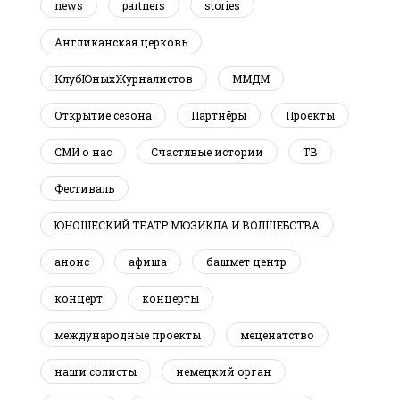
news
partners
stories
Англиканская церковь
КлубЮныхЖурналистов
ММДМ
Открытие сезона
Партнёры
Проекты
СМИ о нас
Счастлвые истории
ТВ
Фестиваль
ЮНОШЕСКИЙ ТЕАТР МЮЗИКЛА И ВОЛШЕБСТВА
анонс
афиша
башмет центр
концерт
концерты
международные проекты
меценатство
наши солисты
немецкий орган