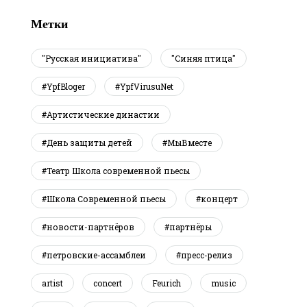
Метки
"Русская инициатива"
"Синяя птица"
#YpfBloger
#YpfVirusuNet
#Артистические династии
#День защиты детей
#МыВместе
#Театр Школа современной пьесы
#Школа Современной пьесы
#концерт
#новости-партнёров
#партнёры
#петровские-ассамблеи
#пресс-релиз
artist
concert
Feurich
music