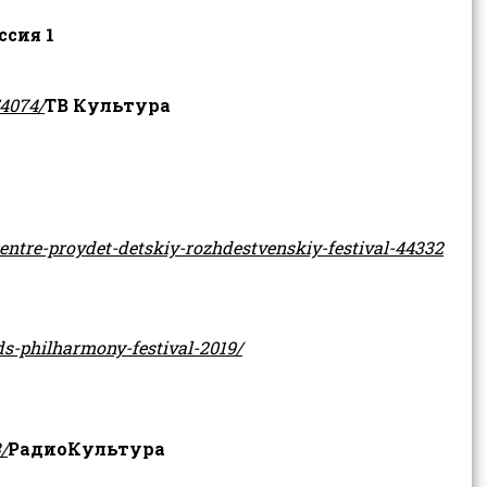
ссия 1
54074/
ТВ Культура
ntre-proydet-detskiy-rozhdestvenskiy-festival-44332
s-philharmony-festival-2019/
/
РадиоКультура