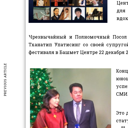
Цент
для
вдох
Чрезвычайный и Полномочный Посол 
Тханатип Упатисинг со своей супруг
фестиваля в Башмет Центре 22 декабря 20
PREVIOUS ARTICLE
Кон
юнош
усп
СМИ
Это 
стат