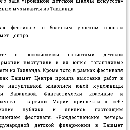
ого зала
«Троицкой детской школы искусств»
ивые музыканты из Таиланда.
ках фестиваля с большим успехом прошли
мет Центра.
сте с российскими солистами детской
армонии выступили и их юные талантливые
еги из Таиланда. Кроме того, в рамках фестиваля
алах Башмет Центра прошла выставка работ в
ре интуитивной живописи юной художницы
и Барановой. Фантастически красивые и
бычные картины Марии привлекли к себе
мание публики и явились настоящим
ашением фестиваля. «Рождественские вечера»
дународной детской филармонии в Башмет