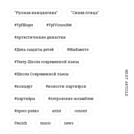
"Русская инициатива"
"Синяя птица"
#YpfBloger
#YpfVirusuNet
#Артистические династии
#День защиты детей
#МыВместе
#Театр Школа современной пьесы
NEXT ARTICLE
#Школа Современной пьесы
#концерт
#новости-партнёров
#партнёры
#петровские-ассамблеи
#пресс-релиз
artist
concert
Feurich
music
news