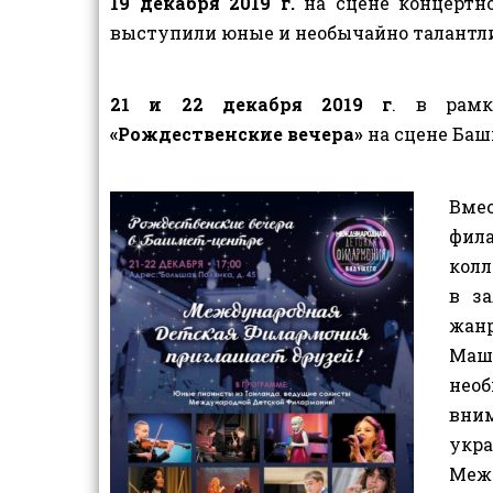
19 декабря 2019 г.
на сцене концертн
выступили юные и необычайно талантл
21 и 22 декабря 2019 г
. в рам
«Рождественские вечера»
на сцене Баш
Вме
фил
колл
в з
жан
Маш
нео
вни
укр
Меж