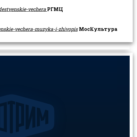
destvenskie-vechera
РГМЦ
enskie-vechera-muzyka-i-zhivopis
МосКультура