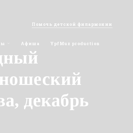
Помочь детской филармонии
ты
Афиша
YpfMuz production
дный
юношеский
ва, декабрь