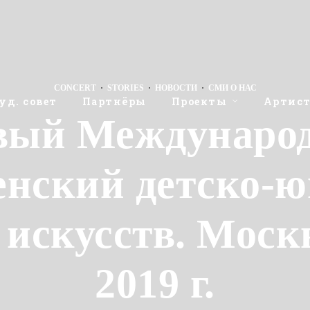
CONCERT
·
STORIES
·
НОВОСТИ
·
СМИ О НАС
уд. совет
Партнёры
Проекты
Артис
вый Междунаро
енский детско-
искусств. Моск
2019 г.