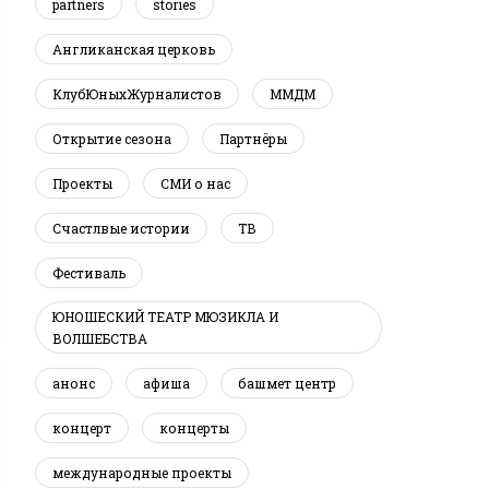
partners
stories
Англиканская церковь
КлубЮныхЖурналистов
ММДМ
Открытие сезона
Партнёры
Проекты
СМИ о нас
Счастлвые истории
ТВ
Фестиваль
ЮНОШЕСКИЙ ТЕАТР МЮЗИКЛА И
ВОЛШЕБСТВА
анонс
афиша
башмет центр
концерт
концерты
международные проекты