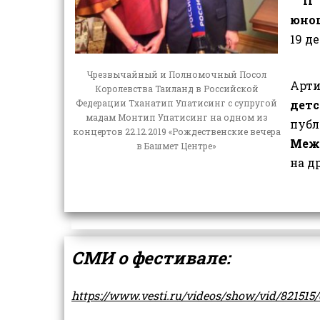
II
юно
19 д
Чрезвычайный и Полномочный Посол
Арт
Королевства Таиланд в Российской
дет
Федерации Тханатип Упатисинг с супругой
мадам Монтип Упатисинг на одном из
пу
концертов 22.12.2019 «Рождественские вечера
Меж
в Башмет Центре»
на д
СМИ о фестивале:
https://www.vesti.ru/videos/show/vid/821515/