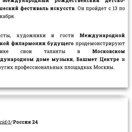
 Международный рождественский детско-
шеский фестиваль искусств
. Он пройдет с 13 по
екабря.
исты, художники и гости
Международной
ской филармонии будущего
продемонстрируют
блике свои таланты в
Московском
дународном доме музыки
,
Башмет Центре
и
ругих профессиональных площадках Москвы.
cid/1/
Россия 24