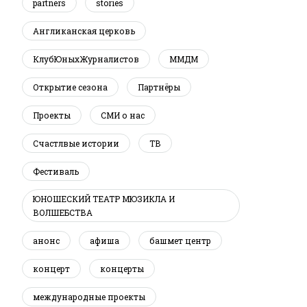
partners
stories
Англиканская церковь
КлубЮныхЖурналистов
ММДМ
Открытие сезона
Партнёры
Проекты
СМИ о нас
Счастлвые истории
ТВ
Фестиваль
ЮНОШЕСКИЙ ТЕАТР МЮЗИКЛА И
ВОЛШЕБСТВА
анонс
афиша
башмет центр
концерт
концерты
международные проекты