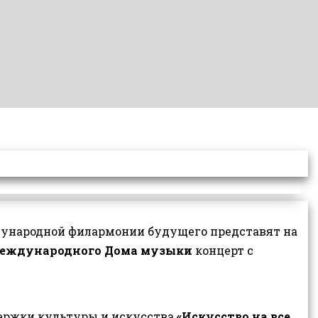
ународной филармонии будущего представят на
международного Дома музыки
концерт с
.
держки культуры и искусства
«Искусство на все