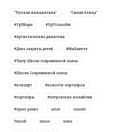
"Русская инициатива"
"Синяя птица"
#YpfBloger
#YpfVirusuNet
#Артистические династии
#День защиты детей
#МыВместе
#Театр Школа современной пьесы
#Школа Современной пьесы
#концерт
#новости-партнёров
#партнёры
#петровские-ассамблеи
#пресс-релиз
artist
concert
Feurich
music
news