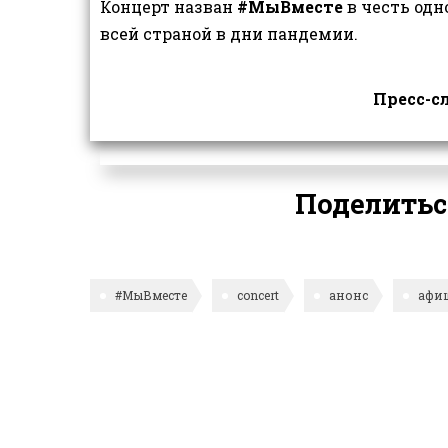
Концерт назван
#МыВместе
в честь одн
всей страной в дни пандемии.
Пресс-
Поделитьс
#МыВместе
concert
анонс
афи