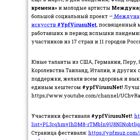
времена»
и молодые артисты
Междунар
большой социальный проект —
Междунар
искусств
#YpfVirusuNet
, посвященный 
работавших в период вспышки пандемии.
участников из 17 стран и 11 городов Рос
Юные таланты из США, Германии, Перу, Я
Королевства Таиланд, Италии, и других
поддержки, желали всем здоровья и вык
единым хештегом
#ypfVirusuNet!
Лучши
https://www.youtube.com/channel/UChv
Участники фестиваля
#ypfVirusuNet!
:
ht
list=PL3rqhmvIhDM8-rTMbln9U8NlNobtlj
Cтраница фестиваля:
https://ypfmuz.com