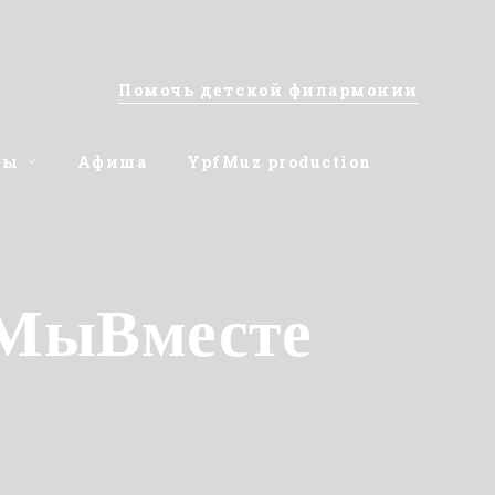
Помочь детской филармонии
ты
Афиша
YpfMuz production
#МыВместе