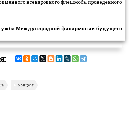
оименного всенародного флешмоба, проведенного
служба Международной филармонии будущего
я:
ша
концерт