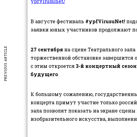
ypfvirusunet/
В августе фестиваль
#ypfVirusuNet!
подо
заявки юных участников продолжают п
PREVIOUS ARTICLE
27 сентября
на сцене Театрального зала
торжественной обстановке завершится 
с этим откроется
3-й концертный сезон
будущего
.
К большому сожалению, государственны
концерта примут участие только росси
зала позволят показать на экране сцен
изобразительного искусства, выполнен