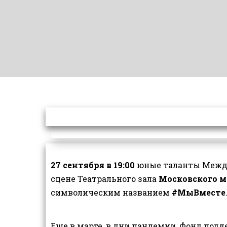
27 сентября в 19:00
юные таланты Межд
сцене Театрального зала
Московского 
символическим названием
#МыВместе
Еще в марте, в дни пандемии, Фонд под