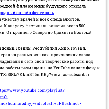
одной филармонии будущего
открыли
одный онлайн фестиваль
мужеству врачей и всех специалистов,
 К августу фестиваль охватил около 500
сии. От крайнего Севера до Дальнего Востока!
понии, Греции, Республики Кипр, Грузии,
 стран на разных языках произносили слова
ладывали в сеть свои творческие работы под
е работы размещены на YouTube канале Фонда:
RaTXiS0Gz7KkmBT6mKBg?view_as=subscriber
tps://www.youtube.com/playlist?
qmO
/mezhdunarodnyj-videofestival-fleshmob-