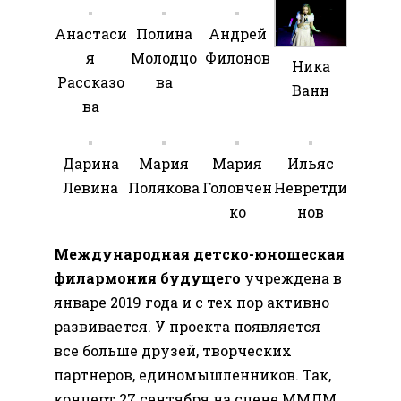
Анастаси
Полина
Андрей
я
Молодцо
Филонов
Ника
Рассказо
ва
Ванн
ва
Дарина
Мария
Мария
Ильяс
Левина
Полякова
Головчен
Невретди
ко
нов
Международная детско-юношеская
филармония будущего
учреждена в
январе 2019 года и с тех пор активно
развивается. У проекта появляется
все больше друзей, творческих
партнеров, единомышленников. Так,
концерт 27 сентября на сцене ММДМ