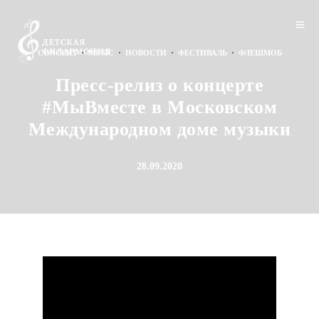
·
·
·
·
CONCERT
MUSIC
НОВОСТИ
ФЕСТИВАЛЬ
ФЛЕШМОБ
Пресс-релиз о концерте
#МыВместе в Московском
Международном доме музыки
28.09.2020