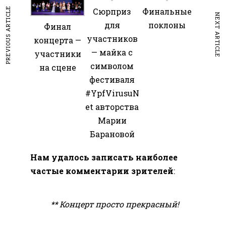
PREVIOUS ARTICLE
Сюрприз
Финальные
NEXT ARTICLE
для
поклоны
Финал
участников
концерта —
— майка с
участники
символом
на сцене
фестиваля
#YpfVirusuN
et авторства
Марии
Барановой
Нам удалось записать наиболее
частые комментарии зрителей
:
** Концерт просто прекрасный!