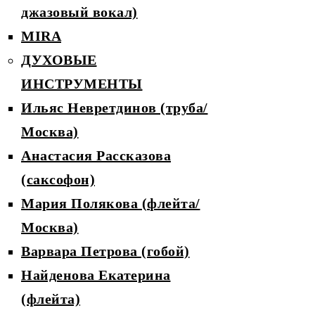
джазовый вокал)
MIRA
ДУХОВЫЕ
ИНСТРУМЕНТЫ
Ильяс Невретдинов (труба/
Москва)
Анастасия Рассказова
(саксофон)
Мария Полякова (флейта/
Москва)
Варвара Петрова (гобой)
Найденова Екатерина
(флейта)