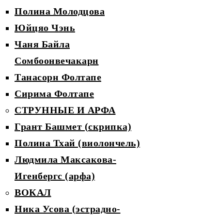
Полина Молодцова
Юйцяо Чэнь
Чаня Байла
Сомбоонвечакарн
Танасорн Фолтапе
Сирима Фолтапе
СТРУННЫЕ И АРФА
Грант Башмет (скрипка)
Полина Тхай (виолончель)
Людмила Максакова-
Игенбергс (арфа)
ВОКАЛ
Ника Усова (эстрадно-